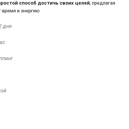
простой способ достичь своих целей
, предлагая
 время и энергию.
2 дня
вас
оппинг
кой