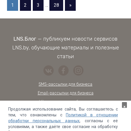
Пагинация
Следующие
1
2
3
…
28
»
записи
записей
LNS.Блог
— публикуем новости сервисов
LNS.by, обучающие материалы и полезные
статьи
SMS-рассылки для бизнеса
Email-рассылки для бизнеса
Viber-расылки для бизнеса
×
Продолжая использование сайта, Вы соглашаетесь с
Обратный звонок на сайт
тем, что ознакомлены с
Политикой в отношении
Онлайн-чат для сайта
обработки персональных данных
, согласны с её
условиями, а также даёте свое согласие на обработку
Проверка контрагентов