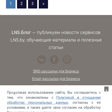
Пагинация
Следующие
1
2
3
»
записи
записей
LNS.Блог
— публикуем новости сервисов
LNS.by, обучающие материалы и полезные
статьи
SMS-рассылки для бизнеса
Email-рассылки для бизнеса
Viber-расылки для бизнеса
×
Продолжая использование сайта, Вы соглашаетесь с
Обратный звонок на сайт
тем, что ознакомлены с
Политикой в отношении
Онлайн-чат для сайта
обработки персональных данных
, согласны с её
условиями, а также даёте свое согласие на обработку
Проверка контрагентов