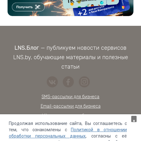
LNS.Блог
— публикуем новости сервисов
LNS.by, обучающие материалы и полезные
статьи
SMS-рассылки для бизнеса
Email-рассылки для бизнеса
Viber-расылки для бизнеса
×
Продолжая использование сайта, Вы соглашаетесь с
Обратный звонок на сайт
тем, что ознакомлены с
Политикой в отношении
Онлайн-чат для сайта
обработки персональных данных
, согласны с её