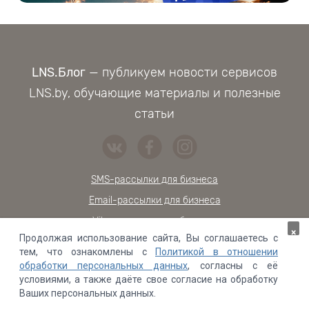
LNS.Блог
— публикуем новости сервисов
LNS.by, обучающие материалы и полезные
статьи
SMS-рассылки для бизнеса
Email-рассылки для бизнеса
Viber-расылки для бизнеса
×
Продолжая использование сайта, Вы соглашаетесь с
Обратный звонок на сайт
тем, что ознакомлены с
Политикой в отношении
Онлайн-чат для сайта
обработки персональных данных
, согласны с её
условиями, а также даёте свое согласие на обработку
Проверка контрагентов
Ваших персональных данных.