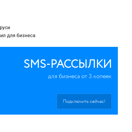
у
аруси
вил для бизнеса
SMS-РАССЫЛКИ
для бизнеса от 3 копеек
Подключить сейчас!