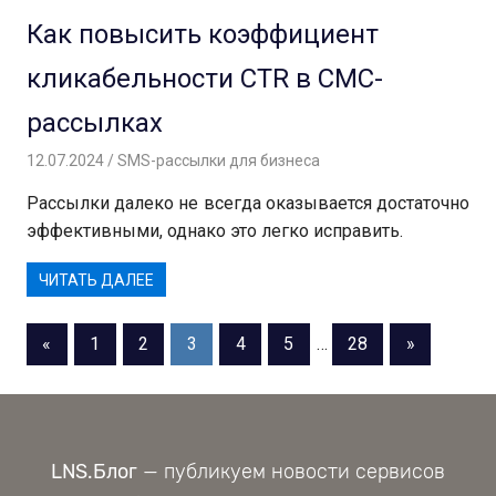
Как повысить коэффициент
кликабельности CTR в СМС-
рассылках
12.07.2024
Андрей
SMS-рассылки для бизнеса
Рассылки далеко не всегда оказывается достаточно
эффективными, однако это легко исправить.
ЧИТАТЬ ДАЛЕЕ
Пагинация
Предыдущие
Следующи
«
1
2
3
4
5
…
28
»
записи
записи
записей
LNS.Блог
— публикуем новости сервисов